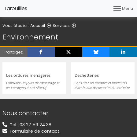
Larouillies
Menu
Environnement
Vous êtes ici :
Accueil
Services
Environnement
Partagez
Les ordures ménagères
Déchetteries
Consultez les jours de ramassage et
Consultez les horaires et modalités
les consignes du tri sélectif
d'accès aux déchetteries du territoire
Informations de contact
Nous contacter
Tel : 03 27 59 24 38
Formulaire de contact